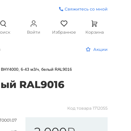
Свяжитесь со мной
оиск
Войти
Избранное
Корзина
и
Акции
 BHY4000, 6-43 м3/ч, белый RAL9016
лый RAL9016
Код товара
1712055
T0001.07