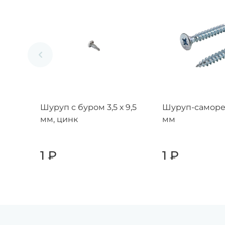
Шуруп с буром 3,5 х 9,5
Шуруп-саморез
мм, цинк
мм
1
₽
1
₽
-
+
-