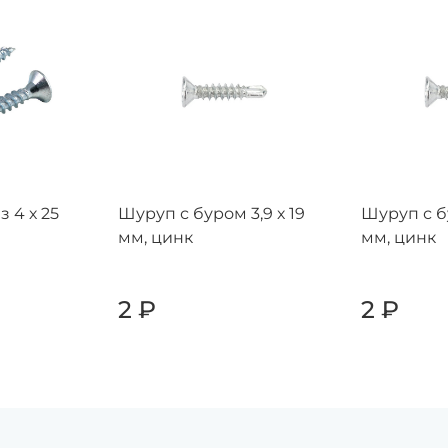
 4 х 25
Шуруп с буром 3,9 х 19
Шуруп с бу
мм, цинк
мм, цинк
2
₽
2
₽
+
-
+
-