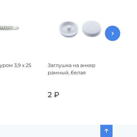
ром 3,9 х 25
Заглушка на анкер
Шуруп
рамный, белая
мм
2
₽
2
₽
+
-
+
-