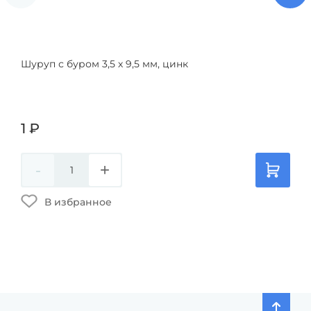
Шуруп с буром 3,5 х 9,5 мм, цинк
Шур
1
₽
1
₽
-
+
-
В избранное