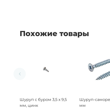
Похожие товары
Шуруп с буром 3,5 х 9,5
Шуруп-саморез
мм, цинк
мм