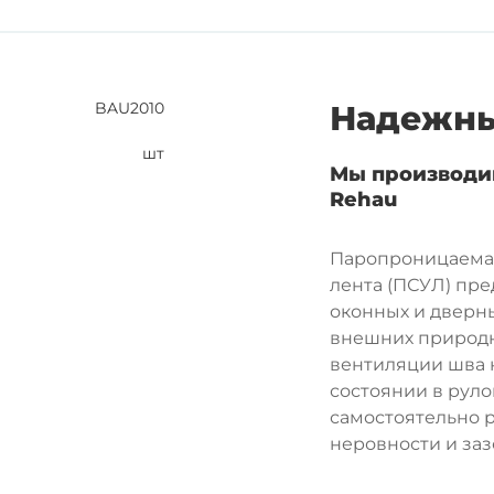
BAU2010
Надежны
шт
Мы производи
Rehau
Паропроницаема
лента (ПСУЛ) пр
оконных и дверны
внешних природн
вентиляции шва н
состоянии в руло
самостоятельно 
неровности и заз