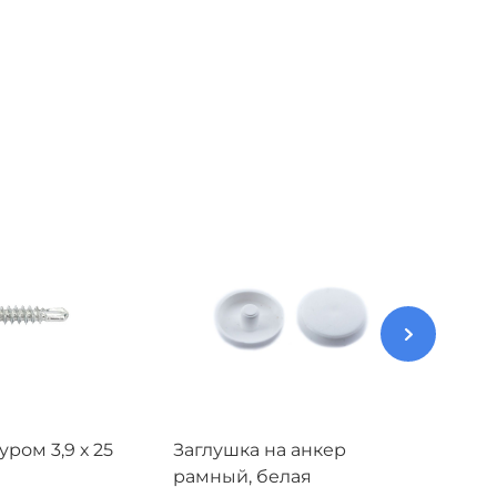
ром 3,9 х 25
Заглушка на анкер
Шуруп
рамный, белая
мм