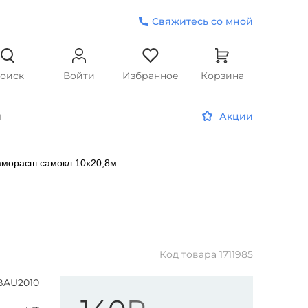
Свяжитесь со мной
оиск
Войти
Избранное
Корзина
и
Акции
аморасш.самокл.10х20,8м
Код товара
1711985
BAU2010