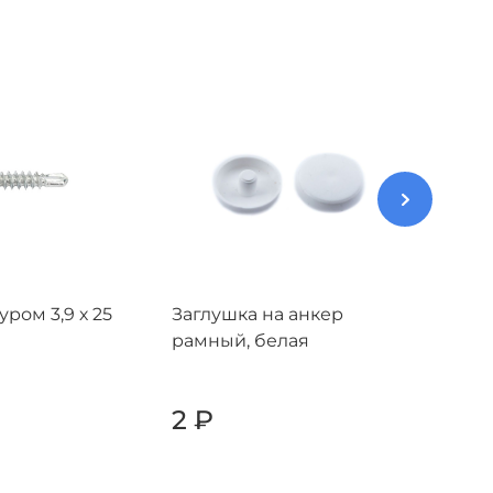
ром 3,9 х 25
Заглушка на анкер
Шуруп
рамный, белая
мм
2
₽
2
₽
+
-
+
-