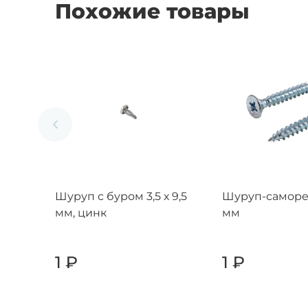
Похожие товары
Шуруп с буром 3,5 х 9,5
Шуруп-саморез
мм, цинк
мм
1
₽
1
₽
-
+
-