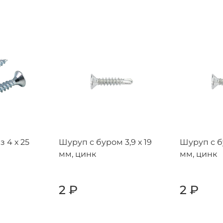
 4 х 25
Шуруп с буром 3,9 х 19
Шуруп с бу
мм, цинк
мм, цинк
2
₽
2
₽
+
-
+
-