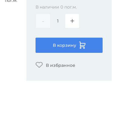
пог.м.
В наличии
0
пог.м.
-
+
В корзину
В избранное