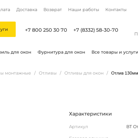
лата
Доставка
Возврат
Наши работы
Контакты
луги
+7 800 250 30 70
+7 (8332) 58-30-70
П
иль для окон
Фурнитура для окон
Все товары и услуг
лы монтажные
Отливы
Отливы для окон
Отлив 130м
Характеристики
Артикул
ВТ О