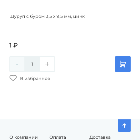
Шуруп с буром 3,5 х 9,5 мм, цинк
Шур
1
₽
1
₽
-
+
-
В избранное
О компании
Оплата
Доставка