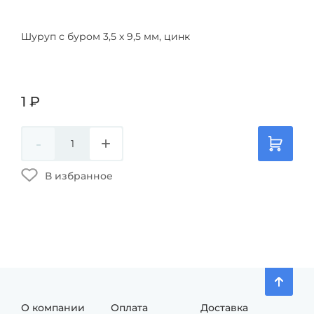
Шуруп с буром 3,5 х 9,5 мм, цинк
Шур
1
₽
1
₽
-
+
-
В избранное
О компании
Оплата
Доставка