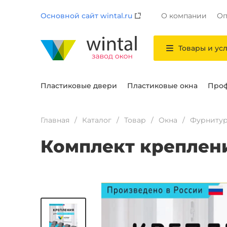
Основной сайт wintal.ru
О компании
Оп
Товары и ус
Пластиковые двери
Пластиковые окна
Проф
Главная
Каталог
Товар
Окна
Фурнитур
Комплект креплени