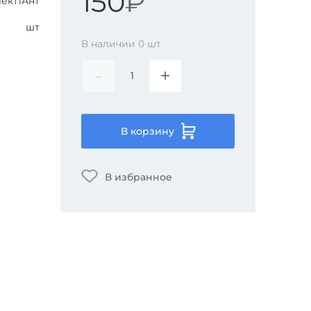
150
₽
ект1Ант
шт
В наличии
0
шт
-
+
В корзину
В избранное