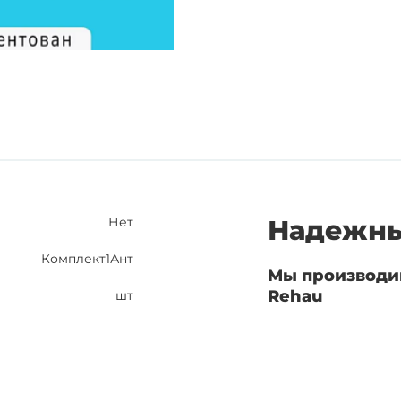
Нет
Надежны
Комплект1Ант
Мы производи
Rehau
шт