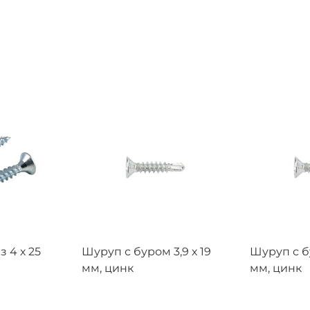
 4 х 25
Шуруп с буром 3,9 х 19
Шуруп с бу
мм, цинк
мм, цинк