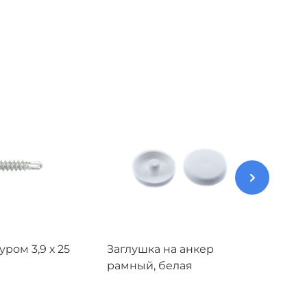
ром 3,9 х 25
Заглушка на анкер
Шуруп
рамный, белая
мм