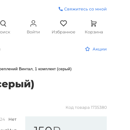
Свяжитесь со мной
оиск
Войти
Избранное
Корзина
и
Акции
реплений Винтал, 1 комплект (серый)
серый)
Код товара
1735380
24
Нет