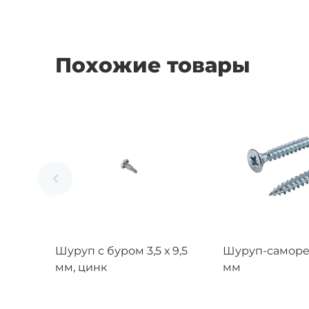
Похожие товары
Шуруп с буром 3,5 х 9,5
Шуруп-саморез
мм, цинк
мм