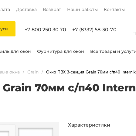
лата
Доставка
Возврат
Наши работы
Контакты
луги
+7 800 250 30 70
+7 (8332) 58-30-70
П
иль для окон
Фурнитура для окон
Все товары и услуг
вые окна
Grain
Окно ПВХ 3-секция Grain 70мм с/п40 Internik
rain 70мм с/п40 Interni
Характеристики