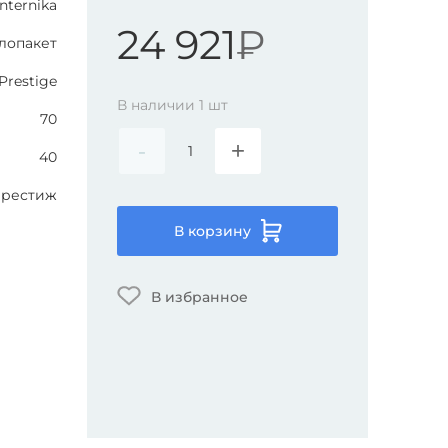
Internika
24 921
₽
лопакет
Prestige
В наличии
1
шт
70
-
+
40
рестиж
В корзину
В избранное