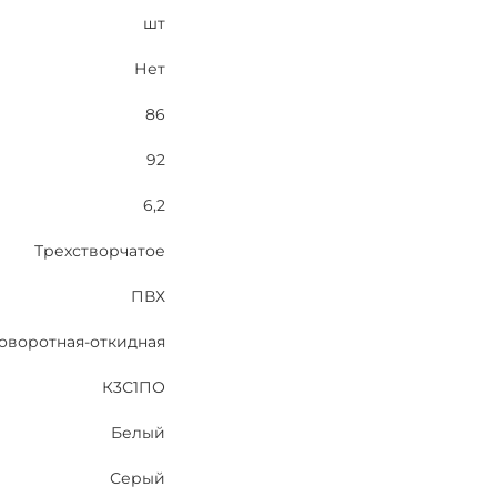
шт
Нет
86
92
6,2
Трехстворчатое
ПВХ
оворотная-откидная
К3С1ПО
Белый
Серый