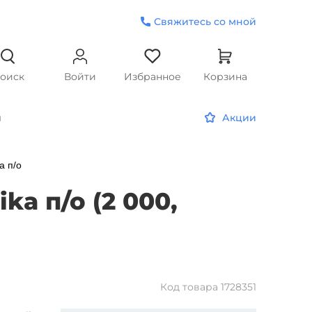
Свяжитесь со мной
оиск
Войти
Избранное
Корзина
и
Акции
a п/о
ka п/о (2 000,
Код товара
1728351